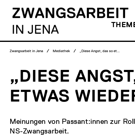
Main
Skip
menu
to
content
Logo
THEM
Zwangsarbeit
in
Jena
Breadcrumb
Zwangsarbeit in Jena
Mediathek
„Diese Angst, das so et...
menu
„DIESE ANGST
ETWAS WIEDER
Meinungen von Passant:innen zur Roll
NS-Zwangsarbeit.