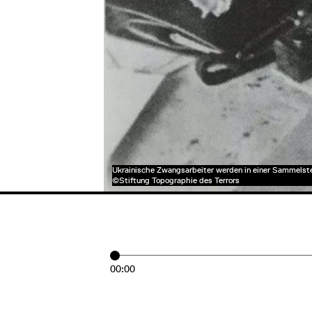
Ukrainische Zwangsarbeiter werden in einer Sammelstel
©Stiftung Topographie des Terrors
00:00